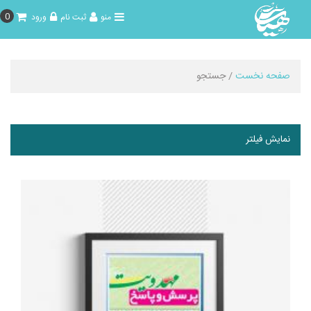
0
منو
ثبت نام
ورود
صفحه نخست
/ جستجو
نمایش فیلتر