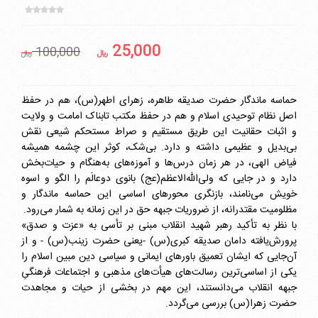
25,000
100,000
ريال
ريال
حماسه ماندگار حضرت صدیقه طاهره، زهرای اطهر(س)، هم در حفظ
اصل نظام توحیدی اسلام و هم در حفظ مکتب تابناک امامت و ولایت
و اثبات حقانیت این طریق مستقیم و صراط مستحکم شیعی نقش
بی‌بدیل و عظیمی داشته و دارد. بی‌شک، کوثر این چشمه همیشه
فیاض الهی، در هر زمان درس‌ها و آموزه‌های به‌هنگام و حیات‌بخش
دارد و در جایی که ولی‌الله‌الاعظم(عج) بانوی دوعالَم را الگو و اسوه
خویش می‌نامند، بازنگری محورهای اساسی این حماسه ماندگار و
مظلومیت مقتدرانه، از ضروریات جبهه حق در این زمانه به شمار می‌رود.
با نظر به تأکید رهبر شهید انقلاب مبنی بر تأسی به «عزت و صدق»
پرورش‌یافته دامان صدیقه کبری(س) -یعنی حضرت زینب(س) - و از
آن‌جایی که ایشان تعمیق باورهای ایمانی و سیاسی دین مبین اسلام را
یکی از اساسی‌ترین رسالت‌های هیأت‌های مذهبی و اجتماعات فرهنگیِ
جبهه انقلاب می‌دانستند، این مهم در بخشی از حیات و مجاهدت
حضرت زهرا(س) بررسی می‌گردد.