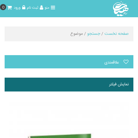
0
منو
ثبت نام
ورود
صفحه نخست
/
جستجو
/ موضوع
علاقمندی
نمایش فیلتر