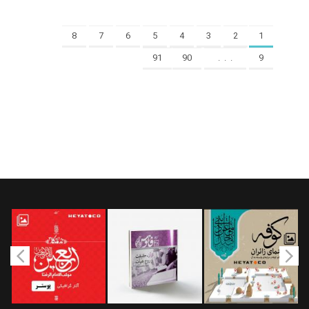
8
7
6
5
4
3
2
1
91
90
. . .
9