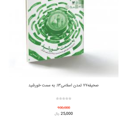
صحیفه۷۷ تمدن اسلامی۱۳: به سمت خورشید
100,000
25,000
ريال