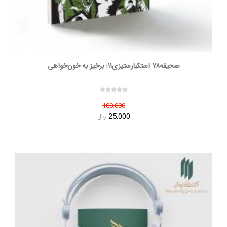
صحیفه۷۸ استکبارستیزی۱۱: برخیز به خون‌خواهی
100,000
25,000
ريال