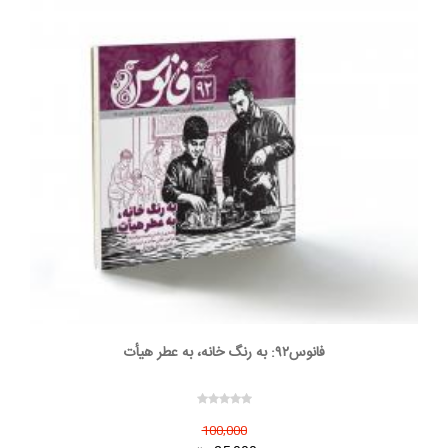
فانوس۹۲: به رنگ خانه، به عطر هیأت
100,000