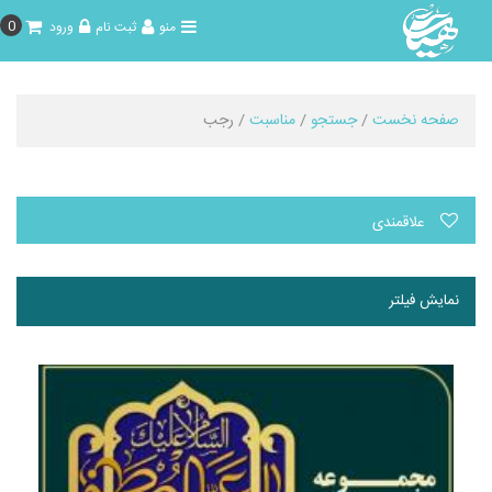
0
منو
ثبت نام
ورود
صفحه نخست
/
جستجو
/
مناسبت
/ رجب
علاقمندی
نمایش فیلتر