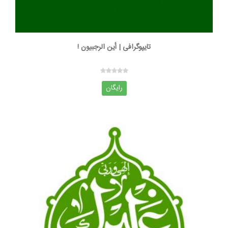
تایپوگرافی | أین الرجبیون !
رایگان