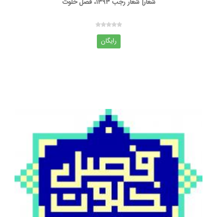
شعار| شعار رجب ۱۳۹۳، فصل خلوت
رایگان