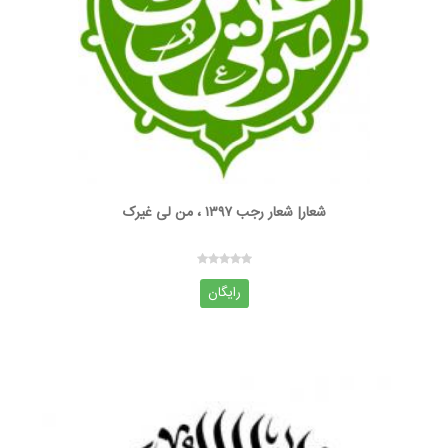
شعار| شعار رجب ۱۳۹۷ ، من لی غیرک
رایگان