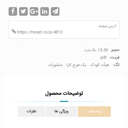
آدرس صفحه
https://heyat.co/p/4813
حجم:
15.59
مگا بایت
فرمت:
pdf
تگ:
هیأت کودک
یک طرح کارا
منشورات
توضیحات محصول
توضیحات
ویژگی ها
نظرات