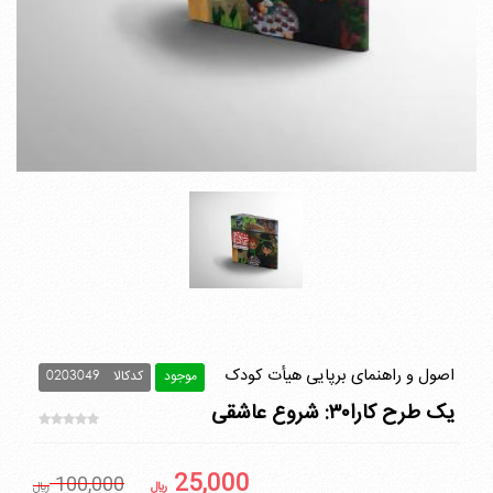
اصول و راهنمای برپایی هیأت کودک
موجود
کدکالا
0203049
یک طرح کارا۳۰: شروع عاشقی
25,000
100,000
ريال
ريال