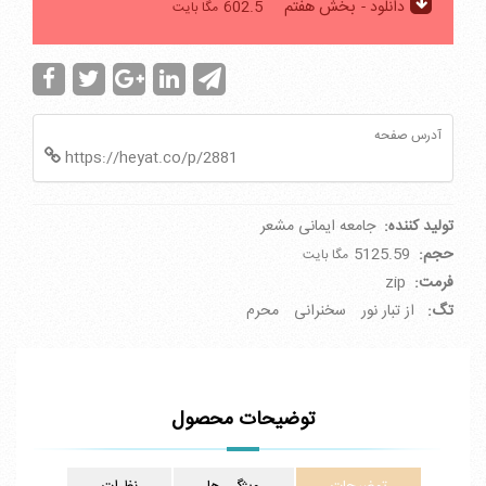
دانلود -
بخش هفتم
602.5
مگا بایت
آدرس صفحه
https://heyat.co/p/2881
تولید کننده:
جامعه ایمانی مشعر
حجم:
5125.59
مگا بایت
فرمت:
zip
تگ:
از تبار نور
سخنرانی
محرم
توضیحات محصول