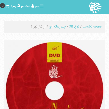
0
منو
ثبت نام
ورود
صفحه نخست
/
نوع کالا
/
چندرسانه ای
/ از تبار نور 1