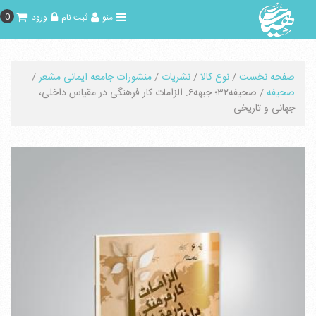
0
منو
ثبت نام
ورود
صفحه نخست
/
نوع کالا
/
نشریات
/
منشورات جامعه ایمانی مشعر
/
صحیفه
/ صحیفه۳۲؛ جبهه۶: الزامات کار فرهنگی در مقیاس داخلی،
جهانی و تاریخی