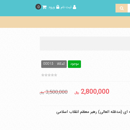
0
ثبت نام
ورود
موجود
کدکالا
00015
2,800,000
3,500,000
ريال
ريال