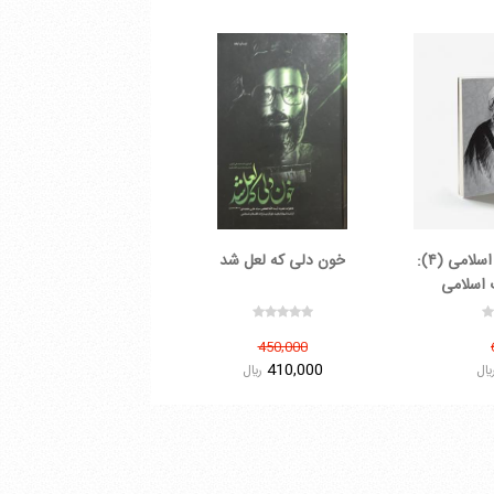
صحیفه ۱۸؛ وحدت اسلامی (۴):
خون دلی که لعل شد
 اسلامی
450,000
410,000
يال
ريال