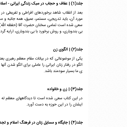
جلد(1) | عفاف و حجاب در سبک زندگی ایرانی - اسلامی
بعد از انقلاب شاهد برخوردهای افراطی و تفریطی در 
مورد آن، باید تدریجی، مستمر، عمیق، همه جانبه و مدبر
سعی شده است تمامی سخنان حضرت آقا (حفظه الله) د
بی بندوباری، و روش برخورد با بی بندوباری، ارایه گردد
جلد(۲)
|
الگوی زن
یکی از موضوعاتی که در بیانات مقام معظم رهبری بعنو
الگو در رفتار زنان ایرانی را عاملی برای الگو شدن آنه
ی ما بسیار سودمند باشد.
جلد(۳) | زن و خانواده
در این کتاب سعی شده است تا دیدگاه­های معظم له د
ایشان را در این حوزه به دست آورد.
جلد(۴)
|
جایگاه و مسایل زنان در فرهنگ اسلام و تجد