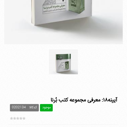
آیینه۱۸: معرفی مجموعه کتب بُرنا
موجود
کدکالا
0202134