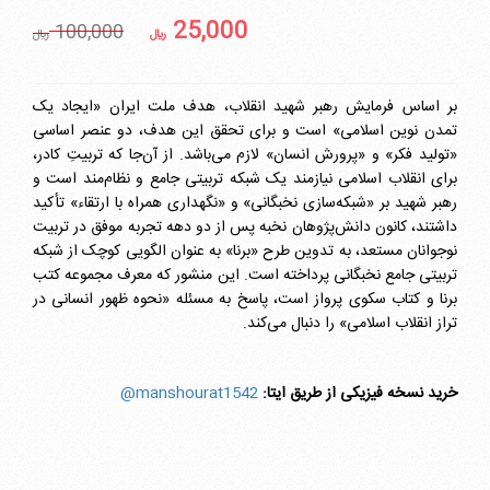
25,000
100,000
ريال
ريال
بر اساس فرمایش رهبر شهید انقلاب، هدف ملت ایران «ایجاد یک
تمدن نوین اسلامی» است و برای تحقق این هدف، دو عنصر اساسی
«تولید فکر» و «پرورش انسان» لازم می‌باشد. از آن‌جا که تربیتِ کادر،
برای انقلاب اسلامی نیازمند یک شبکه تربیتی جامع و نظام‌مند است و
رهبر شهید بر «شبکه‌سازی نخبگانی» و «نگهداری همراه با ارتقاء» تأکید
داشتند، کانون دانش‌پژوهان نخبه پس از دو دهه تجربه موفق در تربیت
نوجوانان مستعد، به تدوین طرح «برنا» به عنوان الگویی کوچک از شبکه
تربیتی جامع نخبگانی پرداخته است. این منشور که معرف مجموعه کتب
برنا و کتاب سکوی پرواز است، پاسخ به مسئله «نحوه ظهور انسانی در
تراز انقلاب اسلامی» را دنبال می‌کند.
خرید نسخه فیزیکی از طریق ایتا:
manshourat1542@