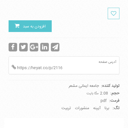
افزودن به سبد
آدرس صفحه
https://heyat.co/p/2116
تولید کننده:
جامعه ایمانی مشعر
حجم:
2.08
مگا بایت
فرمت:
pdf
تگ:
برنا
آیینه
منشورات
تربیت