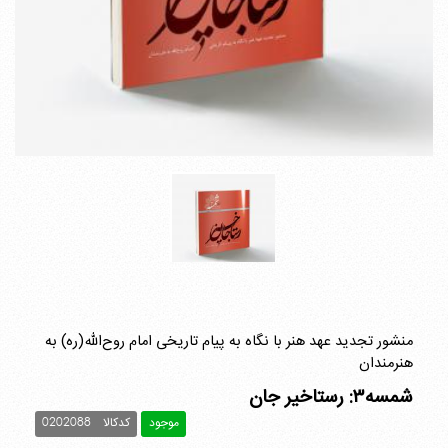
منشور تجدید عهد هنر با نگاه به پیام تاریخی امام روح‌الله(ره) به
هنرمندان
شمسه۳: رستاخیر جان
موجود
کدکالا
0202088