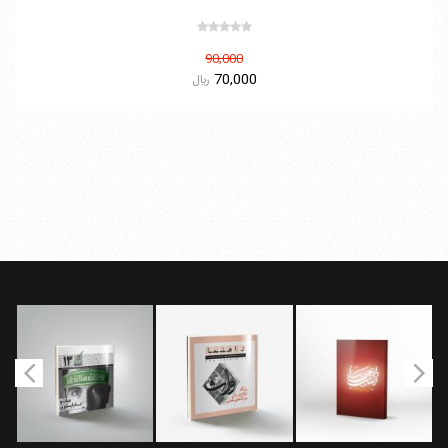
90,000
70,000
ريال