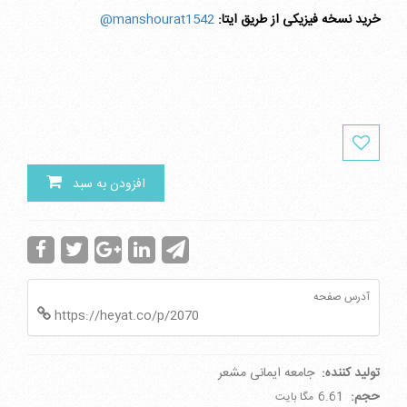
خرید نسخه فیزیکی از طریق ایتا:
manshourat1542@
افزودن به سبد
آدرس صفحه
https://heyat.co/p/2070
تولید کننده:
جامعه ایمانی مشعر
حجم:
6.61
مگا بایت