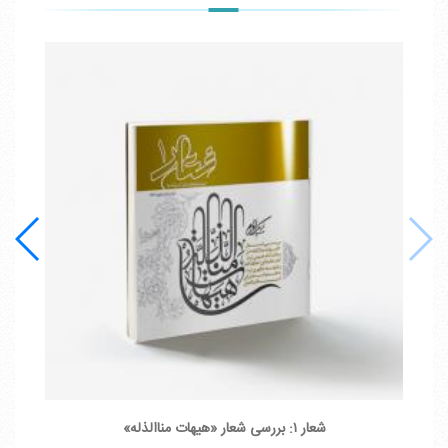
شعار ۱: بررسی شعار «هیهات مناالذله»
کل