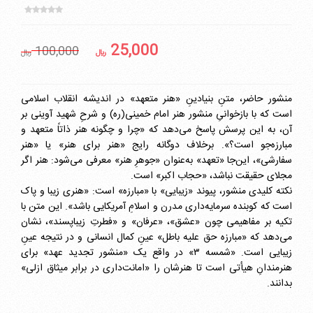
25,000
100,000
ريال
ريال
منشور حاضر، متنِ بنیادینِ «هنر متعهد» در اندیشه انقلاب اسلامی
است که با بازخوانیِ منشور هنر امام خمینی(ره) و شرحِ شهید آوینی بر
آن، به این پرسش پاسخ می‌دهد که «چرا و چگونه هنر ذاتاً متعهد و
مبارزه‌جو است؟». برخلاف دوگانه رایج «هنر برای هنر» یا «هنر
سفارشی»، این‌جا «تعهد» به‌عنوان «جوهرِ هنر» معرفی می‌شود: هنر اگر
مجلای حقیقت نباشد، «حجاب اکبر» است.
نکته کلیدی منشور، پیوند «زیبایی» با «مبارزه» است: «هنری زيبا و پاک
است که کوبنده سرمايه‌داری مدرن و اسلامِ آمريکايی باشد». این متن با
تکیه بر مفاهیمی چون «عشق»، «عرفان» و «فطرتِ زيباپسند»، نشان
می‌دهد که «مبارزه حق علیه باطل» عینِ کمال انسانی و در نتیجه عینِ
زیبایی است. «شمسه ۳» در واقع یک «منشور تجدید عهد» برای
هنرمندانِ هیأتی است تا هنرشان را «امانت‌داری در برابر ميثاق ازلی»
بدانند.