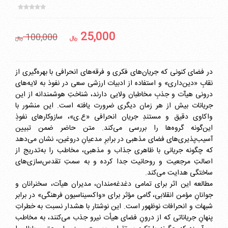
25,000
100,000
ريال
ريال
در فضای کنونی که جریان‌های فکری و فرقه‌های انحرافی با بهره‌گیری از
نقابِ «دین‌داری» و استفاده از ادبیات ارزشی سعی در نفوذ به لایه‌های
درونی هیآت و جذبِ مخاطبان ولایی دارند، شناختِ هوشمندانه از این
جریانات بیش از هر زمان دیگری ضرورت یافته است. این منشور با
واکاوی دقیق و مستندِ جریان انحرافی «ع.ی»، سازوکارهای نفوذِ
این‌گونه گروه‌ها را بررسی می‌کند. متن حاضر ضمن تبیین
آسیب‌پذیری‌های فضای مذهبی در برابرِ مدعیانِ دروغین، نشان می‌دهد
که چگونه جریانی با ظاهری جذاب و مذهبی، مخاطب را به‌تدریج از
اصالتِ مرجعیت و روحانیت جدا کرده و به سمتِ تقدس‌سازی‌های
ساختگی هدایت می‌کند.
مطالعه این اثر برای تمامی دغدغه‌مندان، مدیران هیآت، سخنرانان و
جوانانِ مؤمن انقلابی، گامی مؤثر برای «واکسیناسیون فرهنگی» در برابر
شبهات و انحرافات نوظهور است. این نوشتار با هشدار نسبت به خطراتِ
پنهانِ جریاناتی که از درونِ فضای هیأت نیرو جذب می‌کنند، به مخاطب