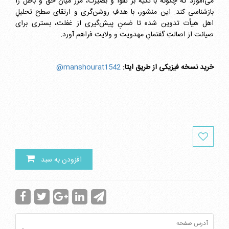
می‌آموزد که چگونه با تکیه بر تقوا و بصیرت، مرز میان حق و باطل را
بازشناسی کند. این منشور، با هدفِ روشن‌گری و ارتقای سطح تحلیلِ
اهل هیأت تدوین شده تا ضمنِ پیش‌گیری از غفلت، بستری برای
صیانت از اصالتِ گفتمانِ مهدویت و ولایت فراهم آورد.
خرید نسخه فیزیکی از طریق ایتا:
manshourat1542@
افزودن به سبد
آدرس صفحه