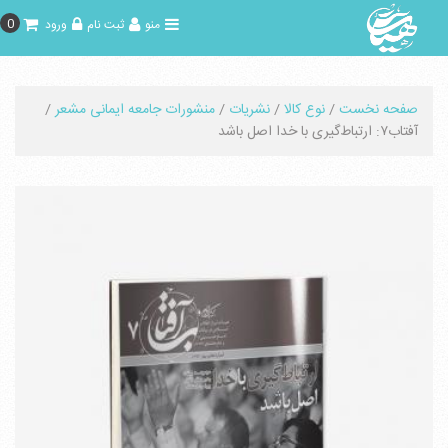
0
منو
ثبت نام
ورود
صفحه نخست
/
نوع کالا
/
نشریات
/
منشورات جامعه ایمانی مشعر
/
آفتاب۷: ارتباط‌گیری با خدا اصل باشد