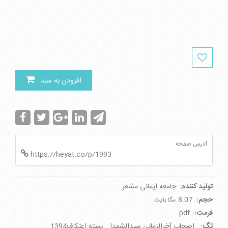
افزودن به سبد
آدرس صفحه
https://heyat.co/p/1993
تولید کننده:
جامعه ایمانی مشعر
حجم:
8.07
مگا بایت
فرمت:
pdf
تگ:
اصحاب آخرالزمانی سیدالشهدا
بسته اعتکاف1394